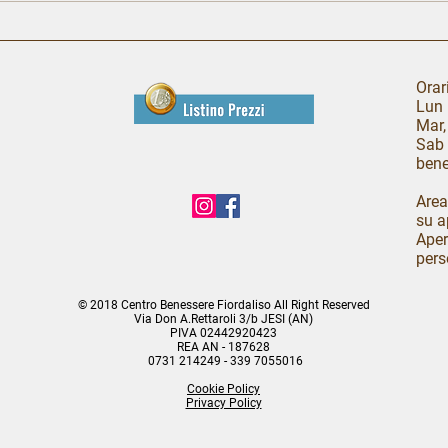
🎁 Il 
23 e 25 gennaio - Open Day
Epilazione Laser.
Orari
Lun 
Mar,
Sab 
bene
Area
su a
Aper
pers
© 2018 Centro Benessere Fiordaliso All Right Reserved
Via Don A.Rettaroli 3/b JESI (AN)
PIVA 02442920423
REA AN - 187628
0731 214249 - 339 7055016
Cookie Policy
Privacy Policy