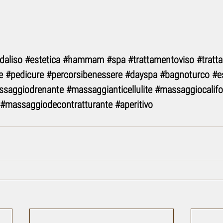
daliso
#estetica
#hammam
#spa
#trattamentoviso
#tratt
e
#pedicure
#percorsibenessere
#dayspa
#bagnoturco
#e
ssaggiodrenante
#massaggianticellulite
#massaggiocalifo
#massaggiodecontratturante
#aperitivo