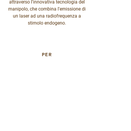
attraverso l'innovativa tecnologia del
manipolo, che combina l'emissione di
un laser ad una radiofrequenza a
stimolo endogeno.
PER
INFORMAZIONI
0731214249
CONTATTI
0731 214249
339 7055016 (Nadia)
info@centrobenesserefiordaliso.it