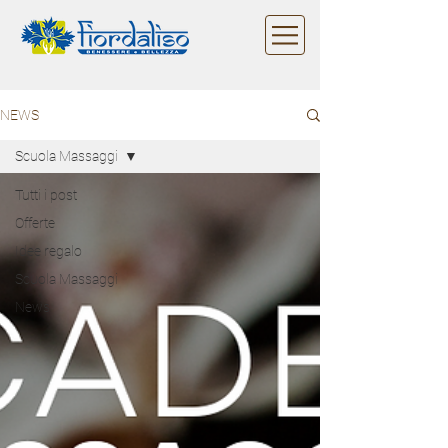
NEWS
Scuola Massaggi
Tutti i post
Offerte
Idee regalo
Scuola Massaggi
News