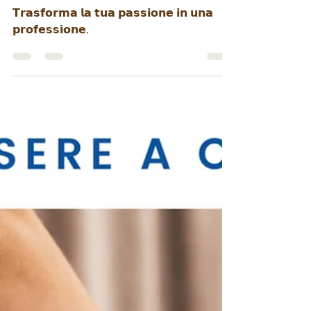
Fiordaliso
𝗧𝗿𝗮𝘀𝗳𝗼𝗿𝗺𝗮 𝗹𝗮 𝘁𝘂𝗮 𝗽𝗮𝘀𝘀𝗶𝗼𝗻𝗲 𝗶𝗻 𝘂𝗻𝗮
𝗽𝗿𝗼𝗳𝗲𝘀𝘀𝗶𝗼𝗻𝗲.