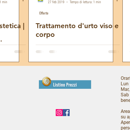
 1 min
27 feb 2019
Tempo di lettura: 1 min
Offerte
tetica |
Trattamento d'urto viso e
corpo
iso
Orari
Lun 
Mar,
Sab 
bene
Area
su a
Aper
pers