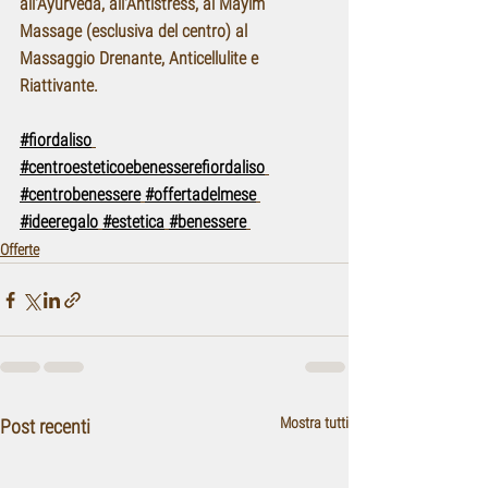
all'Ayurveda, all'Antistress, al Mayim 
Massage (esclusiva del centro) al 
Massaggio Drenante, Anticellulite e 
Riattivante.
#fiordaliso
#centroesteticoebenesserefiordaliso
#centrobenessere
#offertadelmese
#ideeregalo
#estetica
#benessere
Offerte
Mostra tutti
Post recenti