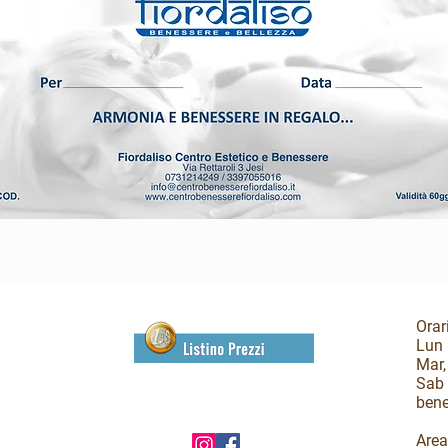
Orari
Lun 
Mar,
Sab 
bene
Area