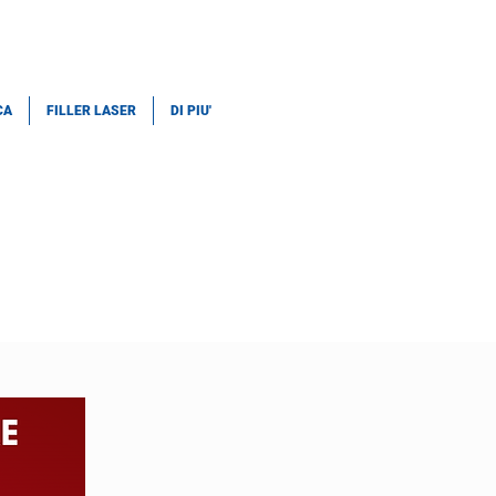
CA
FILLER LASER
DI PIU'