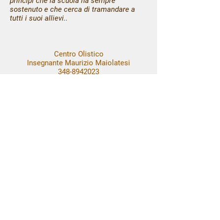
principi che la scuola ha sempre
sostenuto e che cerca di tramandare a
tutti i suoi allievi..
Centro Olistico
Insegnante Maurizio Maiolatesi
348-8942023
info@centrobenesserefiordaliso.it
CONTATTI
0731 214249
339 7055016 (Nadia)
info@centrobenesserefiordaliso.it
Orari: