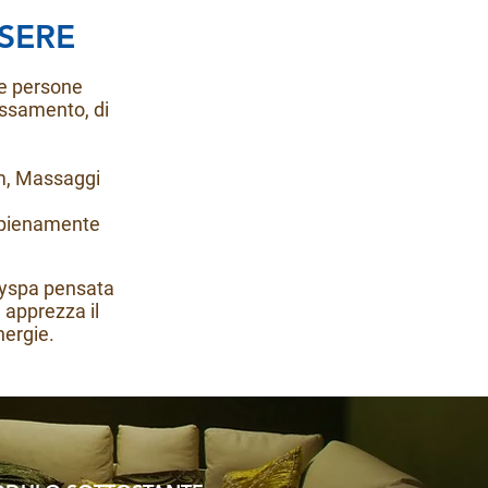
SERE
le persone
assamento, di
m, Massaggi
e pienamente
dayspa pensata
 apprezza il
nergie.