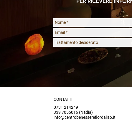
PER RICEVERE INFO
CONTATTI
0731 214249
339 7055016 (Nadia)
info@centrobenesserefiordaliso.it