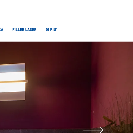
CA
FILLER LASER
DI PIU'